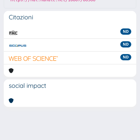
Citazioni
ND
ND
ND
social impact