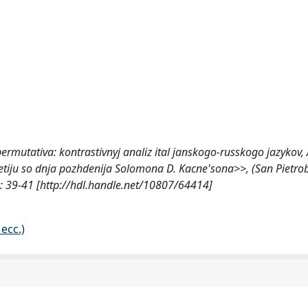
permutativa: kontrastivnyj analiz ital janskogo-russkogo jazykov,
iju so dnja pozhdenija Solomona D. Kacne'sona>>, (San Pietro
: 39-41 [http://hdl.handle.net/10807/64414]
ecc.)