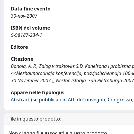
Data fine evento
30-nov-2007
ISBN del volume
5-98187-234-1
Editore
Citazione
Bonola, A. P., Zalog v traktovke S.D. Kanelsona i problema 
<<Mezhdunarodnaja konferencija, posvjashchennaja 100-let
30 November 2007 ), Nestor-Istorija, San Pietroburgo 2007
Appare nelle tipologie:
Abstract (se pubblicati in Atti di Convegno, Congresso, 
File in questo prodotto:
Non ci sono file associati a questo prodotto.