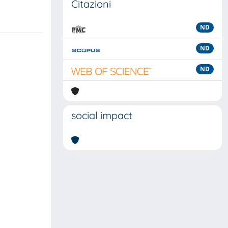
Citazioni
ND
ND
ND
social impact