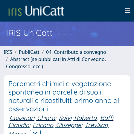
IRIS UniCatt
IRIS
PubliCatt
04. Contributo a convegno
Abstract (se pubblicati in Atti di Convegno,
Congresso, ecc.)
Parametri chimici e vegetazione
spontanea in parcelle di suoli
naturali e ricostituiti: primo anno di
osservazioni
Cassinari, Chiara
;
Salvi, Roberta
;
Baffi,
Claudio
;
Fricano, Giuseppe
;
Trevisan,
Marco