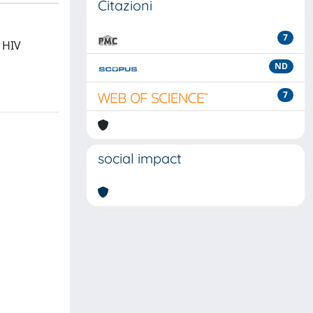
Citazioni
7
 HIV
ND
7
social impact