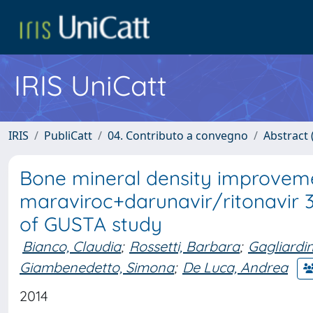
IRIS UniCatt
IRIS
PubliCatt
04. Contributo a convegno
Abstract (
Bone mineral density improveme
maraviroc+darunavir/ritonavir 
of GUSTA study
Bianco, Claudia
;
Rossetti, Barbara
;
Gagliardin
Giambenedetto, Simona
;
De Luca, Andrea
2014