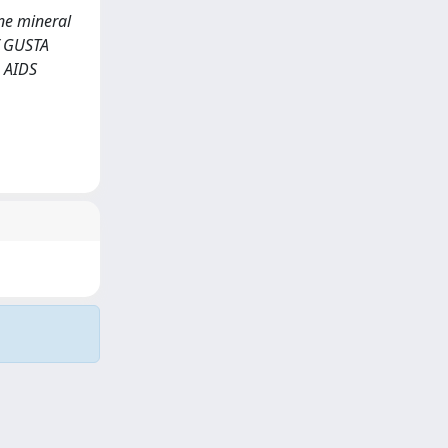
one mineral
f GUSTA
 AIDS