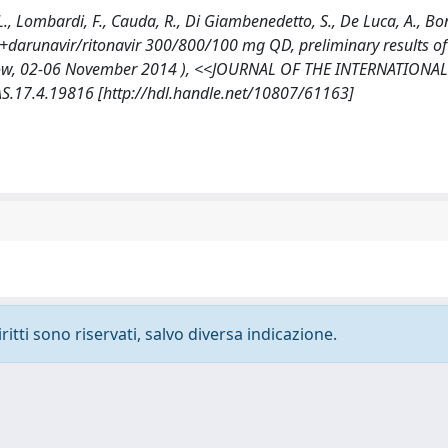
i, L., Lombardi, F., Cauda, R., Di Giambenedetto, S., De Luca, A., B
c+darunavir/ritonavir 300/800/100 mg QD, preliminary results o
sgow, 02-06 November 2014 ), <<JOURNAL OF THE INTERNATIONAL
AS.17.4.19816 [http://hdl.handle.net/10807/61163]
ritti sono riservati, salvo diversa indicazione.