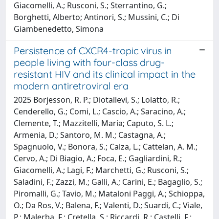
Giacomelli, A.; Rusconi, S.; Sterrantino, G.;
Borghetti, Alberto; Antinori, S.; Mussini, C.; Di
Giambenedetto, Simona
Persistence of CXCR4-tropic virus in
people living with four-class drug-
resistant HIV and its clinical impact in the
modern antiretroviral era
2025 Borjesson, R. P.; Diotallevi, S.; Lolatto, R.;
Cenderello, G.; Comi, L.; Cascio, A.; Saracino, A.;
Clemente, T.; Mazzitelli, Maria; Caputo, S. L.;
Armenia, D.; Santoro, M. M.; Castagna, A.;
Spagnuolo, V.; Bonora, S.; Calza, L.; Cattelan, A. M.;
Cervo, A.; Di Biagio, A.; Foca, E.; Gagliardini, R.;
Giacomelli, A.; Lagi, F.; Marchetti, G.; Rusconi, S.;
Saladini, F.; Zazzi, M.; Galli, A.; Carini, E.; Bagaglio, S.;
Piromalli, G.; Tavio, M.; Mataloni Paggi, A.; Schioppa,
O.; Da Ros, V.; Balena, F.; Valenti, D.; Suardi, C.; Viale,
P.; Malerba, F.; Cretella, S.; Riccardi, R.; Castelli, F.;