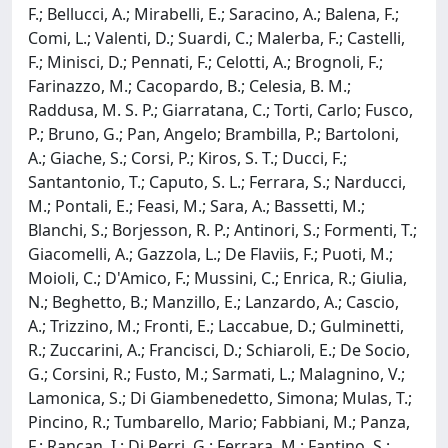
F.; Bellucci, A.; Mirabelli, E.; Saracino, A.; Balena, F.;
Comi, L.; Valenti, D.; Suardi, C.; Malerba, F.; Castelli,
F.; Minisci, D.; Pennati, F.; Celotti, A.; Brognoli, F.;
Farinazzo, M.; Cacopardo, B.; Celesia, B. M.;
Raddusa, M. S. P.; Giarratana, C.; Torti, Carlo; Fusco,
P.; Bruno, G.; Pan, Angelo; Brambilla, P.; Bartoloni,
A.; Giache, S.; Corsi, P.; Kiros, S. T.; Ducci, F.;
Santantonio, T.; Caputo, S. L.; Ferrara, S.; Narducci,
M.; Pontali, E.; Feasi, M.; Sara, A.; Bassetti, M.;
Blanchi, S.; Borjesson, R. P.; Antinori, S.; Formenti, T.;
Giacomelli, A.; Gazzola, L.; De Flaviis, F.; Puoti, M.;
Moioli, C.; D'Amico, F.; Mussini, C.; Enrica, R.; Giulia,
N.; Beghetto, B.; Manzillo, E.; Lanzardo, A.; Cascio,
A.; Trizzino, M.; Fronti, E.; Laccabue, D.; Gulminetti,
R.; Zuccarini, A.; Francisci, D.; Schiaroli, E.; De Socio,
G.; Corsini, R.; Fusto, M.; Sarmati, L.; Malagnino, V.;
Lamonica, S.; Di Giambenedetto, Simona; Mulas, T.;
Pincino, R.; Tumbarello, Mario; Fabbiani, M.; Panza,
F.; Rancan, I.; Di Perri, G.; Ferrara, M.; Fantino, S.;