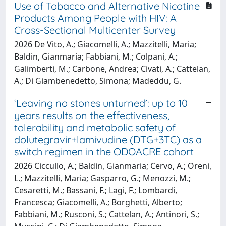
Use of Tobacco and Alternative Nicotine
Products Among People with HIV: A
Cross-Sectional Multicenter Survey
2026 De Vito, A.; Giacomelli, A.; Mazzitelli, Maria;
Baldin, Gianmaria; Fabbiani, M.; Colpani, A.;
Galimberti, M.; Carbone, Andrea; Civati, A.; Cattelan,
A.; Di Giambenedetto, Simona; Madeddu, G.
‘Leaving no stones unturned’: up to 10
years results on the effectiveness,
tolerability and metabolic safety of
dolutegravir+lamivudine (DTG+3TC) as a
switch regimen in the ODOACRE cohort
2026 Ciccullo, A.; Baldin, Gianmaria; Cervo, A.; Oreni,
L.; Mazzitelli, Maria; Gasparro, G.; Menozzi, M.;
Cesaretti, M.; Bassani, F.; Lagi, F.; Lombardi,
Francesca; Giacomelli, A.; Borghetti, Alberto;
Fabbiani, M.; Rusconi, S.; Cattelan, A.; Antinori, S.;