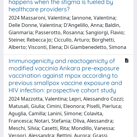
happens when the stigma is fueled by
healthcare providers?
2024 Massaroni, Valentina; Iannone, Valentina;
Delle Donne, Valentina; D'Angelillo, Anna; Baldin,
Gianmaria; Passerotto, Rosanna; Sangiorgi, Flavio;
Steiner, Rebecca Jo; Ciccullo, Arturo; Borghetti,
Alberto; Visconti, Elena; Di Giambenedetto, Simona
Immunogenicity and reactogenicity of
modified vaccinia Ankara pre-exposure
vaccination against mpox according to
previous smallpox vaccine exposure and
HIV infection: prospective cohort study
2024 Mazzotta, Valentina; Lepri, Alessandro Cozzi;
Matusali, Giulia; Cimini, Eleonora; Piselli, Pierluca;
Aguglia, Camilla; Lanini, Simone; Colavita,
Francesca; Notari, Stefania; Oliva, Alessandra;
Meschi, Silvia; Casetti, Rita; Mondillo, Vanessa;
Vergori, Alessandra; Bettini, Aurora; Grassi,