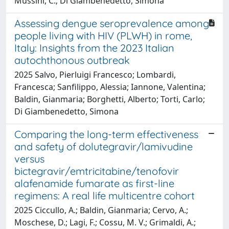
Mussini, C.; Di Giambenedetto, Simona
Assessing dengue seroprevalence among
people living with HIV (PLWH) in rome,
Italy: Insights from the 2023 Italian
autochthonous outbreak
2025 Salvo, Pierluigi Francesco; Lombardi,
Francesca; Sanfilippo, Alessia; Iannone, Valentina;
Baldin, Gianmaria; Borghetti, Alberto; Torti, Carlo;
Di Giambenedetto, Simona
Comparing the long-term effectiveness
and safety of dolutegravir/lamivudine
versus
bictegravir/emtricitabine/tenofovir
alafenamide fumarate as first-line
regimens: A real life multicentre cohort
2025 Ciccullo, A.; Baldin, Gianmaria; Cervo, A.;
Moschese, D.; Lagi, F.; Cossu, M. V.; Grimaldi, A.;