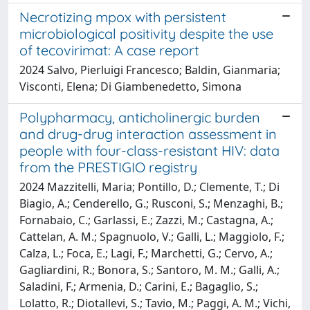
Necrotizing mpox with persistent
microbiological positivity despite the use
of tecovirimat: A case report
2024 Salvo, Pierluigi Francesco; Baldin, Gianmaria;
Visconti, Elena; Di Giambenedetto, Simona
Polypharmacy, anticholinergic burden
and drug-drug interaction assessment in
people with four-class-resistant HIV: data
from the PRESTIGIO registry
2024 Mazzitelli, Maria; Pontillo, D.; Clemente, T.; Di
Biagio, A.; Cenderello, G.; Rusconi, S.; Menzaghi, B.;
Fornabaio, C.; Garlassi, E.; Zazzi, M.; Castagna, A.;
Cattelan, A. M.; Spagnuolo, V.; Galli, L.; Maggiolo, F.;
Calza, L.; Foca, E.; Lagi, F.; Marchetti, G.; Cervo, A.;
Gagliardini, R.; Bonora, S.; Santoro, M. M.; Galli, A.;
Saladini, F.; Armenia, D.; Carini, E.; Bagaglio, S.;
Lolatto, R.; Diotallevi, S.; Tavio, M.; Paggi, A. M.; Vichi,