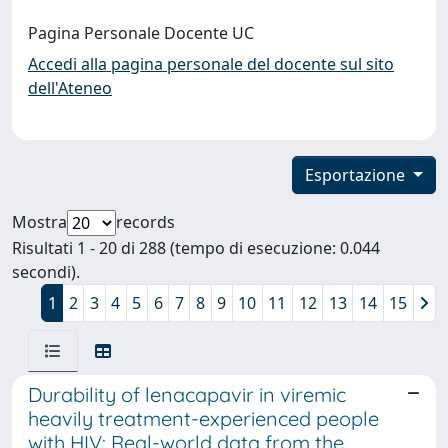
Pagina Personale Docente UC
Accedi alla pagina personale del docente sul sito
dell'Ateneo
Esportazione
Mostra
records
Risultati 1 - 20 di 288 (tempo di esecuzione: 0.044
secondi).
1
2
3
4
5
6
7
8
9
10
11
12
13
14
15
Durability of lenacapavir in viremic
heavily treatment-experienced people
with HIV: Real-world data from the