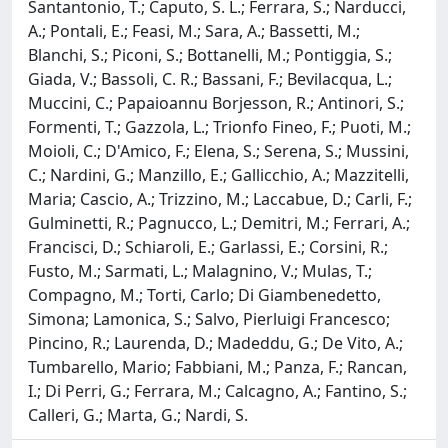
Santantonio, T.; Caputo, S. L.; Ferrara, S.; Narducci,
A.; Pontali, E.; Feasi, M.; Sara, A.; Bassetti, M.;
Blanchi, S.; Piconi, S.; Bottanelli, M.; Pontiggia, S.;
Giada, V.; Bassoli, C. R.; Bassani, F.; Bevilacqua, L.;
Muccini, C.; Papaioannu Borjesson, R.; Antinori, S.;
Formenti, T.; Gazzola, L.; Trionfo Fineo, F.; Puoti, M.;
Moioli, C.; D'Amico, F.; Elena, S.; Serena, S.; Mussini,
C.; Nardini, G.; Manzillo, E.; Gallicchio, A.; Mazzitelli,
Maria; Cascio, A.; Trizzino, M.; Laccabue, D.; Carli, F.;
Gulminetti, R.; Pagnucco, L.; Demitri, M.; Ferrari, A.;
Francisci, D.; Schiaroli, E.; Garlassi, E.; Corsini, R.;
Fusto, M.; Sarmati, L.; Malagnino, V.; Mulas, T.;
Compagno, M.; Torti, Carlo; Di Giambenedetto,
Simona; Lamonica, S.; Salvo, Pierluigi Francesco;
Pincino, R.; Laurenda, D.; Madeddu, G.; De Vito, A.;
Tumbarello, Mario; Fabbiani, M.; Panza, F.; Rancan,
I.; Di Perri, G.; Ferrara, M.; Calcagno, A.; Fantino, S.;
Calleri, G.; Marta, G.; Nardi, S.