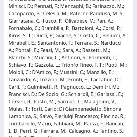
Minisci, D.; Pennati, F.; Menzaghi, B.; Farinazzo, M.;
Cacopardo, B.; Celesia, M.; Paterno Raddusa, M. S.;
Giarratana, C.; Fusco, P.; Olivadese, V.; Pan, A.;
Fornabaio, C.; Brambilla, P.; Bartoloni, A.; Corsi, P.;
Kiros, S. T.; Ducci, F.; Giache, S.; Costa, C.; Bellucci, A.;
Mirabelli, E.; Santantonio, T.; Ferrara, S.; Narducci,
A.; Pontali, E.; Feasi, M.; Sara, A.; Bassetti, M.;
Blanchi, S.; Muccini, C.; Antinori, S.; Formenti, T.;
Schiavo, F.; Gazzola, L.; Trionfo Fineo, F. T.; Puoti, M.;
Moioli, C.; D'Amico, F.; Mussini, C.; Manzillo, E.;
Lanzardo, A.; Trizzino, M.; Fronti, E.; Laccabue, D.;
Carli, F.; Gulminetti, R.; Pagnucco, L.; Demitri, M.;
Francisci, D.; De Socio, G.; Schiaroli, E.; Garlassi, E.;
Corsini, R.; Fusto, M.; Sarmati, L.; Malagnino, V.;
Mulas, T.; Torti, Carlo; Di Giambenedetto, Simona;
Lamonica, S.; Salvo, Pierluigi Francesco; Pincino, R.;
Tumbarello, Mario; Fabbiani, M.; Panza, F.; Rancan,
I.; Di Perri, G.; Ferrara, M.; Calcagno, A.; Fantino, S.;