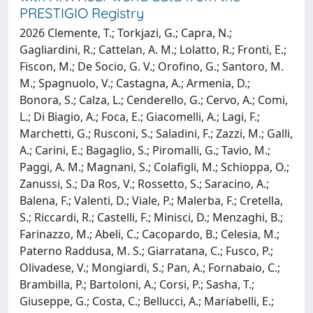
PRESTIGIO Registry
2026 Clemente, T.; Torkjazi, G.; Capra, N.;
Gagliardini, R.; Cattelan, A. M.; Lolatto, R.; Fronti, E.;
Fiscon, M.; De Socio, G. V.; Orofino, G.; Santoro, M.
M.; Spagnuolo, V.; Castagna, A.; Armenia, D.;
Bonora, S.; Calza, L.; Cenderello, G.; Cervo, A.; Comi,
L.; Di Biagio, A.; Foca, E.; Giacomelli, A.; Lagi, F.;
Marchetti, G.; Rusconi, S.; Saladini, F.; Zazzi, M.; Galli,
A.; Carini, E.; Bagaglio, S.; Piromalli, G.; Tavio, M.;
Paggi, A. M.; Magnani, S.; Colafigli, M.; Schioppa, O.;
Zanussi, S.; Da Ros, V.; Rossetto, S.; Saracino, A.;
Balena, F.; Valenti, D.; Viale, P.; Malerba, F.; Cretella,
S.; Riccardi, R.; Castelli, F.; Minisci, D.; Menzaghi, B.;
Farinazzo, M.; Abeli, C.; Cacopardo, B.; Celesia, M.;
Paterno Raddusa, M. S.; Giarratana, C.; Fusco, P.;
Olivadese, V.; Mongiardi, S.; Pan, A.; Fornabaio, C.;
Brambilla, P.; Bartoloni, A.; Corsi, P.; Sasha, T.;
Giuseppe, G.; Costa, C.; Bellucci, A.; Mariabelli, E.;