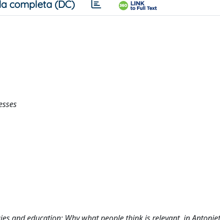
a completa (DC)
esses
ies and education: Why what people think is relevant, in Antoniett