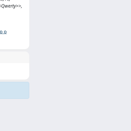
 <<Qwerty>>,
io o