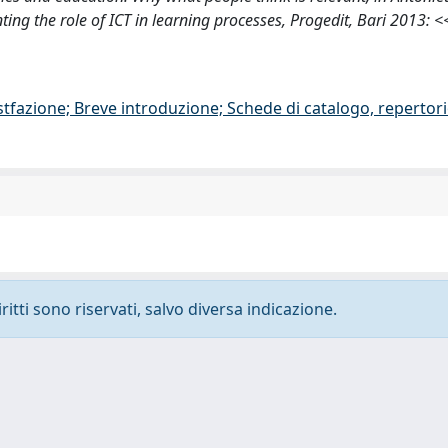
nting the role of ICT in learning processes, Progedit, Bari 2013:
stfazione; Breve introduzione; Schede di catalogo, repertor
ritti sono riservati, salvo diversa indicazione.