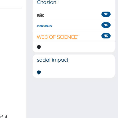
Citazioni
ND
ND
ND
social impact
i, A.,