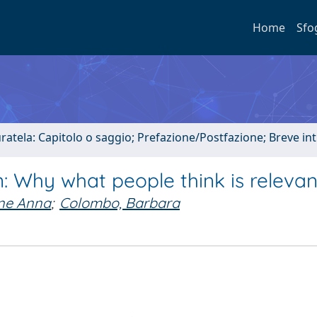
Home
Sfo
uratela: Capitolo o saggio; Prefazione/Postfazione; Breve i
 Why what people think is relevan
ane Anna
;
Colombo, Barbara