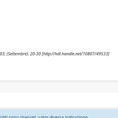
003; (Settembre): 20-30 [http://hdl.handle.net/10807/49533]
ritti sono riservati, salvo diversa indicazione.