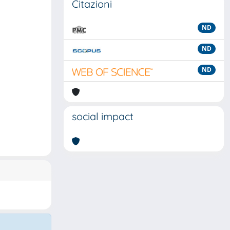
Citazioni
ND
ND
ND
social impact