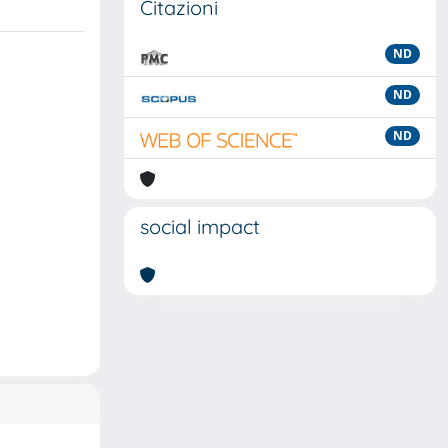
Citazioni
ND
ND
ND
social impact