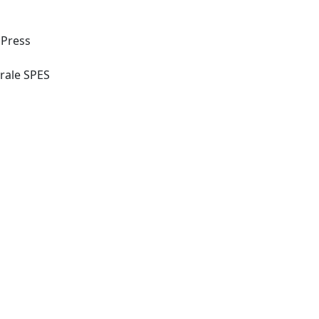
y Press
Pistoia: Associazione Culturale SPES