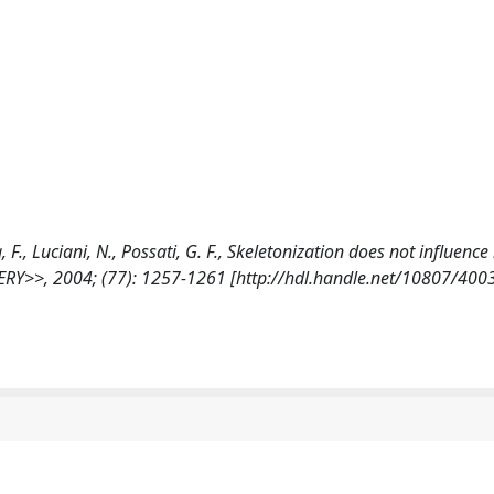
, F., Luciani, N., Possati, G. F., Skeletonization does not influence
RY>>, 2004; (77): 1257-1261 [http://hdl.handle.net/10807/400