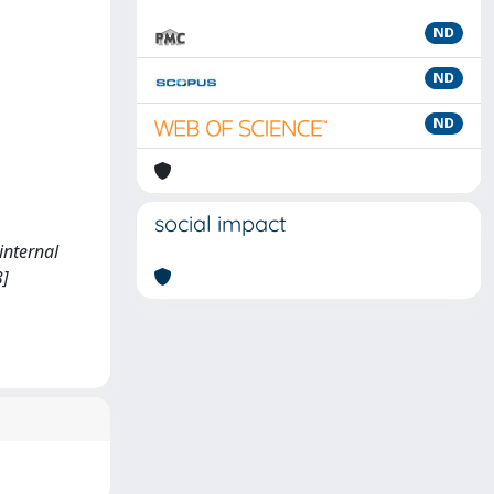
ND
ND
ND
social impact
 internal
3]