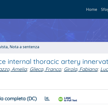
Home
Sfo
ivista, Nota a sentenza
ce internal thoracic artery innerva
azzo, Amelia
;
Glieca, Franco
;
Girola, Fabiana
;
Luc
a completa (DC)