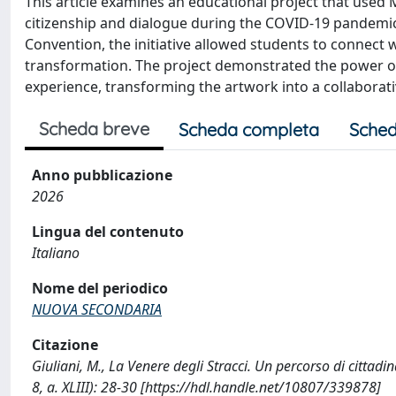
This article examines an educational project that used M
citizenship and dialogue during the COVID-19 pandemic
Convention, the initiative allowed students to connect
transformation. The project demonstrated the power of
experience, transforming the artwork into a collaborat
Scheda breve
Scheda completa
Sched
Anno pubblicazione
2026
Lingua del contenuto
Italiano
Nome del periodico
NUOVA SECONDARIA
Citazione
Giuliani, M., La Venere degli Stracci. Un percorso di citta
8, a. XLIII): 28-30 [https://hdl.handle.net/10807/339878]