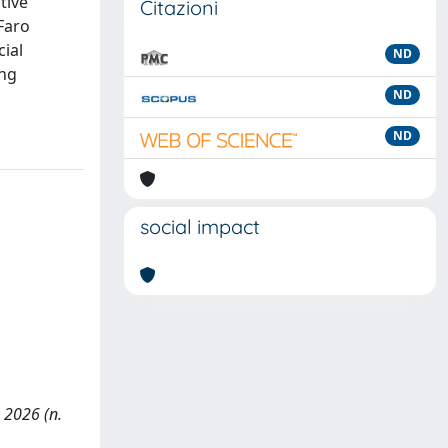
tive
Citazioni
Faro
ial
ND
ing
ND
ND
social impact
 2026 (n.