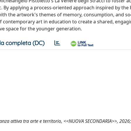
ichelangelo Pistoletto's La Venere degli Stracci to foster ac
. By applying a process-oriented approach inspired by the 
 with the artwork's themes of memory, consumption, and soc
 contemporary art in education to create a shared, engag
ive space for the younger generation.
a completa (DC)
dinanza attiva tra arte e territorio, <<NUOVA SECONDARIA>>, 2026;