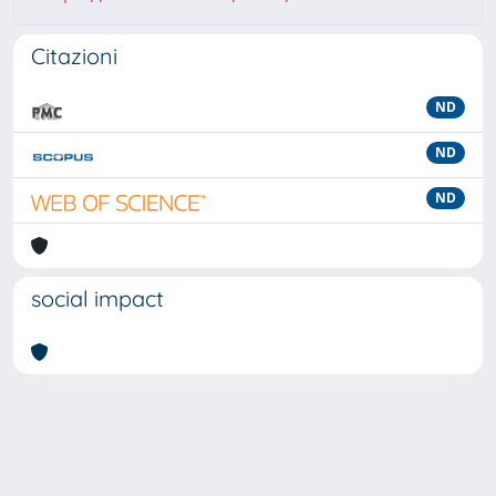
Citazioni
ND
ND
ND
social impact