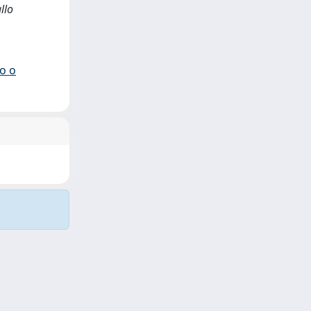
llo
io o