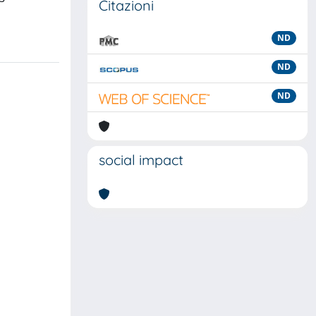
Citazioni
ND
ND
ND
social impact