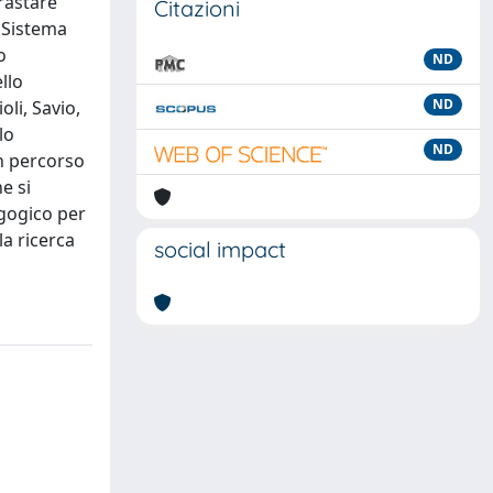
rastare
Citazioni
l Sistema
o
ND
llo
ND
oli, Savio,
lo
ND
un percorso
e si
agogico per
la ricerca
social impact