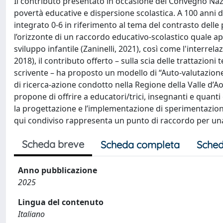
Il contributo presentato in occasione del Convegno Na
povertà educative e dispersione scolastica. A 100 anni 
integrato 0-6 in riferimento al tema del contrasto dell
l’orizzonte di un raccordo educativo-scolastico quale a
sviluppo infantile (Zaninelli, 2021), così come l'interrel
2018), il contributo offerto – sulla scia delle trattazio
scrivente – ha proposto un modello di “Auto-valutazione
di ricerca-azione condotto nella Regione della Valle d’
propone di offrire a educatori/trici, insegnanti e quan
la progettazione e l’implementazione di sperimentazioni 
qui condiviso rappresenta un punto di raccordo per una
Scheda breve
Scheda completa
Sched
Anno pubblicazione
2025
Lingua del contenuto
Italiano