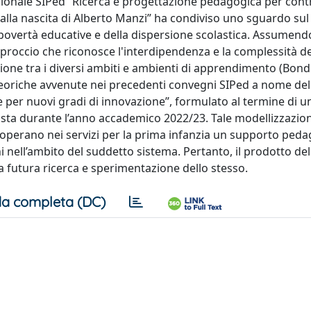
zionale SIPed “Ricerca e progettazione pedagogica per cont
dalla nascita di Alberto Manzi” ha condiviso uno sguardo su
e povertà educative e della dispersione scolastica. Assumend
pproccio che riconosce l'interdipendenza e la complessità de
azione tra i diversi ambiti e ambienti di apprendimento (Bondi
ni teoriche avvenute nei precedenti convegni SIPed a nome del
 per nuovi gradi di innovazione”, formulato al termine di 
Aosta durante l’anno accademico 2022/23. Tale modellizzazion
ti operano nei servizi per la prima infanzia un supporto ped
nell’ambito del suddetto sistema. Pertanto, il prodotto del
 futura ricerca e sperimentazione dello stesso.
a completa (DC)