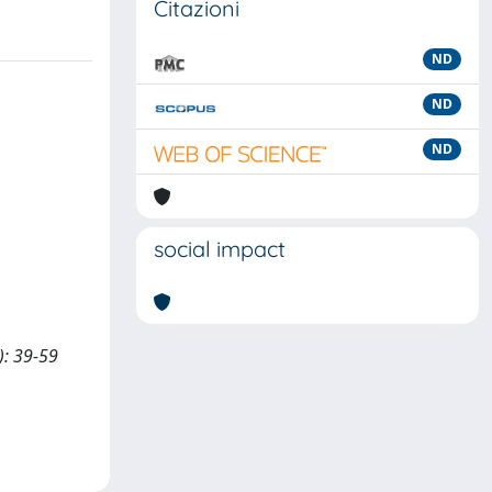
Citazioni
ND
ND
ND
social impact
2): 39-59