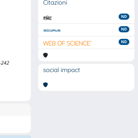
Citazioni
ND
ND
ND
5-242
social impact