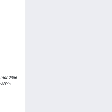
he mandible
IYON>>,