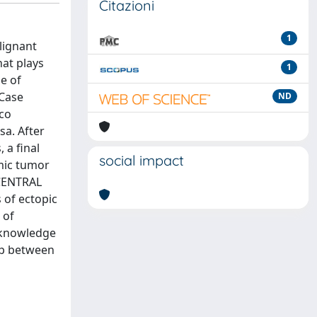
Citazioni
1
lignant
at plays
1
e of
 Case
ND
ico
sa. After
 a final
social impact
ymic tumor
 CENTRAL
 of ectopic
 of
g knowledge
hip between