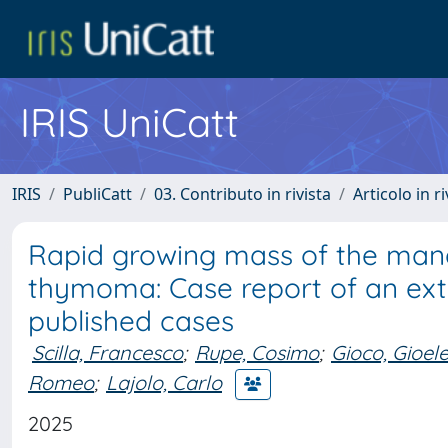
IRIS UniCatt
IRIS
PubliCatt
03. Contributo in rivista
Articolo in r
Rapid growing mass of the mand
thymoma: Case report of an extr
published cases
Scilla, Francesco
;
Rupe, Cosimo
;
Gioco, Gioel
Romeo
;
Lajolo, Carlo
2025