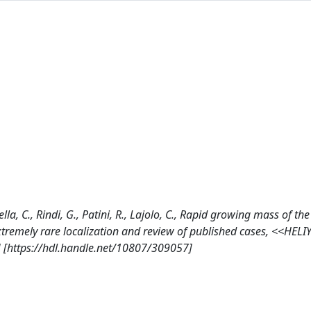
arella, C., Rindi, G., Patini, R., Lajolo, C., Rapid growing mass of t
xtremely rare localization and review of published cases, <<HEL
] [https://hdl.handle.net/10807/309057]