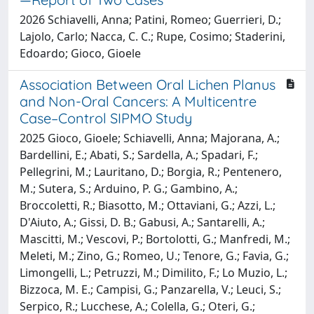
2026 Schiavelli, Anna; Patini, Romeo; Guerrieri, D.;
Lajolo, Carlo; Nacca, C. C.; Rupe, Cosimo; Staderini,
Edoardo; Gioco, Gioele
Association Between Oral Lichen Planus
and Non-Oral Cancers: A Multicentre
Case–Control SIPMO Study
2025 Gioco, Gioele; Schiavelli, Anna; Majorana, A.;
Bardellini, E.; Abati, S.; Sardella, A.; Spadari, F.;
Pellegrini, M.; Lauritano, D.; Borgia, R.; Pentenero,
M.; Sutera, S.; Arduino, P. G.; Gambino, A.;
Broccoletti, R.; Biasotto, M.; Ottaviani, G.; Azzi, L.;
D'Aiuto, A.; Gissi, D. B.; Gabusi, A.; Santarelli, A.;
Mascitti, M.; Vescovi, P.; Bortolotti, G.; Manfredi, M.;
Meleti, M.; Zino, G.; Romeo, U.; Tenore, G.; Favia, G.;
Limongelli, L.; Petruzzi, M.; Dimilito, F.; Lo Muzio, L.;
Bizzoca, M. E.; Campisi, G.; Panzarella, V.; Leuci, S.;
Serpico, R.; Lucchese, A.; Colella, G.; Oteri, G.;