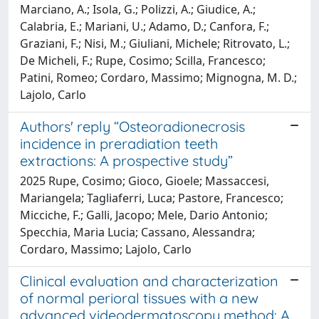
Marciano, A.; Isola, G.; Polizzi, A.; Giudice, A.;
Calabria, E.; Mariani, U.; Adamo, D.; Canfora, F.;
Graziani, F.; Nisi, M.; Giuliani, Michele; Ritrovato, L.;
De Micheli, F.; Rupe, Cosimo; Scilla, Francesco;
Patini, Romeo; Cordaro, Massimo; Mignogna, M. D.;
Lajolo, Carlo
Authors' reply “Osteoradionecrosis
incidence in preradiation teeth
extractions: A prospective study”
2025 Rupe, Cosimo; Gioco, Gioele; Massaccesi,
Mariangela; Tagliaferri, Luca; Pastore, Francesco;
Micciche, F.; Galli, Jacopo; Mele, Dario Antonio;
Specchia, Maria Lucia; Cassano, Alessandra;
Cordaro, Massimo; Lajolo, Carlo
Clinical evaluation and characterization
of normal perioral tissues with a new
advanced videodermatoscopy method: A