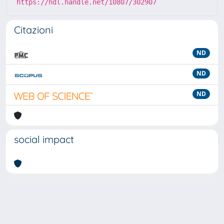
https://hdl.handle.net/10807/302907
Citazioni
ND
ND
ND
social impact