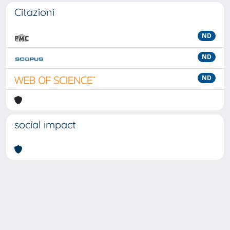
Citazioni
ND
ND
ND
social impact
Powered by
IRIS
-
about IRIS
-
Utilizzo dei cookie
-
Privacy
Copyright © 2026