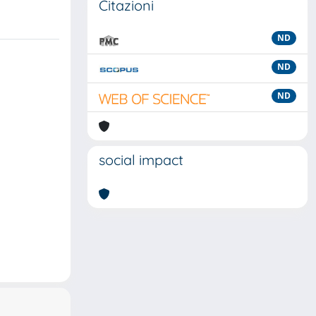
Citazioni
ND
ND
ND
social impact