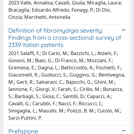
2023 Valle, Annalisa; Cavalli, Giulia; Miraglia, Laura;
Bracaglia, Edoardo Alfredo; Fonagy, P.; Di Dio,
Cinzia; Marchetti, Antonella
Definition of fibromyalgia severity:
Findings from a cross-sectional survey of
2339 Italian patients
2021 Salaffi, F.; Di Carlo, M.; Bazzichi, L.; Atzeni, F.;
Govoni, M.; Biasi, G.; Di Franco, M.; Mozzani, F.;
Gremese, E.; Dagna, L.; Batticciotto, A.; Fischetti, F.;
Giacomelli, R.; Guiducci, S.; Guggino, G.; Bentivegna,
M.; Gerli, R.; Salvarani, C.; Bajocchi, G.; Ghini, M.;
Iannone, F.; Giorgi, V.; Farah, S.; Cirillo, M.; Bonazza,
S.; Barbagli, S.; Gioia, C.; Santilli, D.; Capacci, A.;
Cavalli, G.; Carubbi, F.; Nacci, F.; Riccucci, I.;
Sinigaglia, L.; Masullo, M.; Polizzi, B. M.; Cutolo, M.;
Sarzi-Puttini, P.
Prefazione