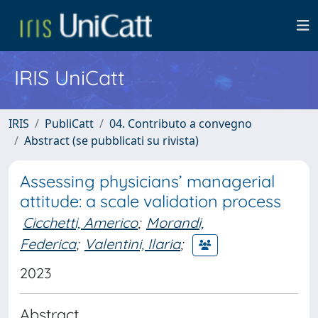
IRIS UniCatt
IRIS
PubliCatt
04. Contributo a convegno
Abstract (se pubblicati su rivista)
Assessing physicians’ managerial
attitude: a scale validation process
Cicchetti, Americo
;
Morandi,
Federica
;
Valentini, Ilaria
;
2023
Abstract