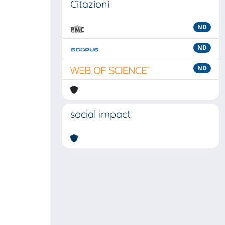
Citazioni
ND
ND
ND
social impact