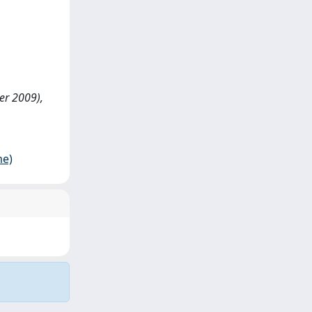
ber 2009),
me)