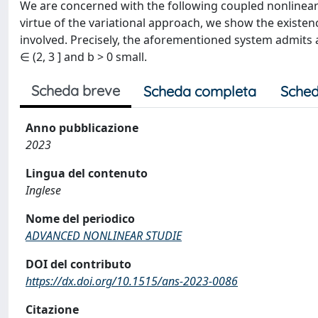
We are concerned with the following coupled nonlinear 
virtue of the variational approach, we show the existe
involved. Precisely, the aforementioned system admits a 
∈ (2, 3 ] and b > 0 small.
Scheda breve
Scheda completa
Sched
Anno pubblicazione
2023
Lingua del contenuto
Inglese
Nome del periodico
ADVANCED NONLINEAR STUDIE
DOI del contributo
https://dx.doi.org/10.1515/ans-2023-0086
Citazione