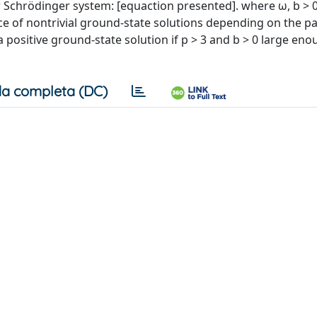
Schrödinger system: [equaction presented]. where ω, b > 0,
nce of nontrivial ground-state solutions depending on the 
positive ground-state solution if p > 3 and b > 0 large enou
a completa (DC)