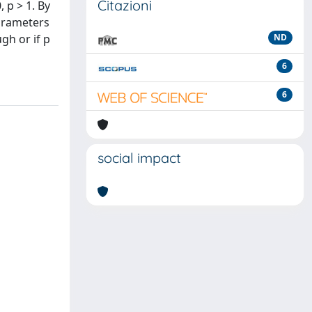
Citazioni
 p > 1. By
parameters
gh or if p
ND
6
6
social impact