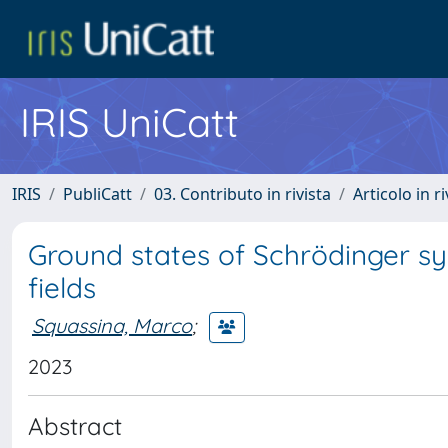
IRIS UniCatt
IRIS
PubliCatt
03. Contributo in rivista
Articolo in r
Ground states of Schrödinger s
fields
Squassina, Marco
;
2023
Abstract