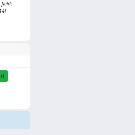
fields,
14]
ri