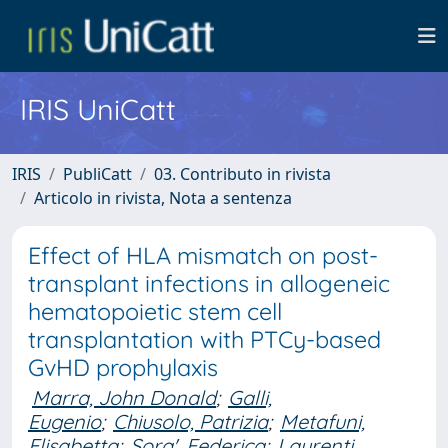
IRIS UniCatt
IRIS
PubliCatt
03. Contributo in rivista
Articolo in rivista, Nota a sentenza
Effect of HLA mismatch on post-
transplant infections in allogeneic
hematopoietic stem cell
transplantation with PTCy-based
GvHD prophylaxis
Marra, John Donald
;
Galli,
Eugenio
;
Chiusolo, Patrizia
;
Metafuni,
Elisabetta
;
Sora', Federica
;
Laurenti,