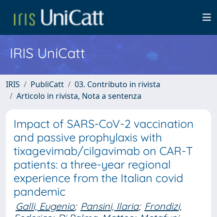
IRIS UniCatt
IRIS
PubliCatt
03. Contributo in rivista
Articolo in rivista, Nota a sentenza
Impact of SARS-CoV-2 vaccination
and passive prophylaxis with
tixagevimab/cilgavimab on CAR-T
patients: a three-year regional
experience from the Italian covid
pandemic
Galli, Eugenio
;
Pansini, Ilaria
;
Frondizi,