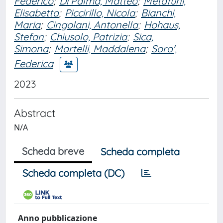
Federico
;
Di Palma, Matteo
;
Metafuni,
Elisabetta
;
Piccirillo, Nicola
;
Bianchi,
Maria
;
Cingolani, Antonella
;
Hohaus,
Stefan
;
Chiusolo, Patrizia
;
Sica,
Simona
;
Martelli, Maddalena
;
Sora',
Federica
2023
Abstract
N/A
Scheda breve
Scheda completa
Scheda completa (DC)
Anno pubblicazione