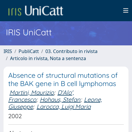
IRIS UniCatt
IRIS
PubliCatt
03. Contributo in rivista
Articolo in rivista, Nota a sentenza
Absence of structural mutations of
the BAK gene in B cell lymphomas
Martini, Maurizio
;
D'Alo',
Francesco
;
Hohaus, Stefan
;
Leone,
Giuseppe
;
Larocca, Luigi Maria
2002