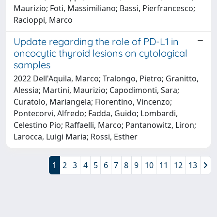
Maurizio; Foti, Massimiliano; Bassi, Pierfrancesco;
Racioppi, Marco
Update regarding the role of PD-L1 in
oncocytic thyroid lesions on cytological
samples
2022 Dell'Aquila, Marco; Tralongo, Pietro; Granitto,
Alessia; Martini, Maurizio; Capodimonti, Sara;
Curatolo, Mariangela; Fiorentino, Vincenzo;
Pontecorvi, Alfredo; Fadda, Guido; Lombardi,
Celestino Pio; Raffaelli, Marco; Pantanowitz, Liron;
Larocca, Luigi Maria; Rossi, Esther
1
2
3
4
5
6
7
8
9
10
11
12
13