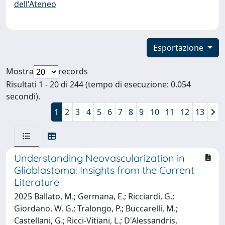
dell'Ateneo
Esportazione
Mostra
records
Risultati 1 - 20 di 244 (tempo di esecuzione: 0.054
secondi).
1
2
3
4
5
6
7
8
9
10
11
12
13
Understanding Neovascularization in
Glioblastoma: Insights from the Current
Literature
2025 Ballato, M.; Germana, E.; Ricciardi, G.;
Giordano, W. G.; Tralongo, P.; Buccarelli, M.;
Castellani, G.; Ricci-Vitiani, L.; D'Alessandris,