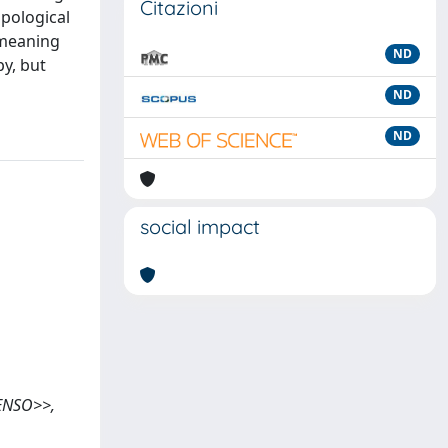
Citazioni
pological
 meaning
ND
py, but
ND
ND
social impact
SENSO>>,