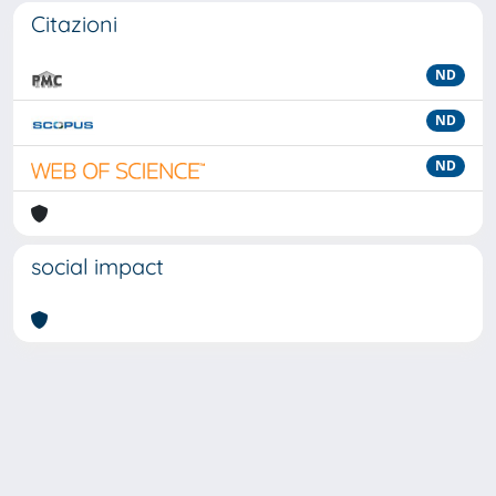
Citazioni
ND
ND
ND
social impact
Powered by
IRIS
-
about IRIS
-
Utilizzo dei cookie
-
Privacy
Copyright © 2026