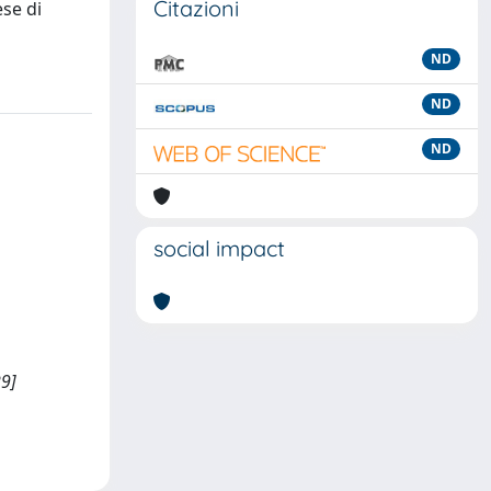
Citazioni
se di
ND
ND
ND
social impact
29]