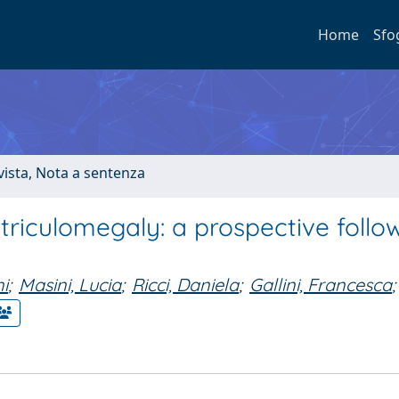
Home
Sfo
ivista, Nota a sentenza
riculomegaly: a prospective follo
i
;
Masini, Lucia
;
Ricci, Daniela
;
Gallini, Francesca
;