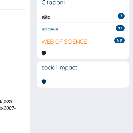
Citazioni
3
13
ND
social impact
al post
/s-2007-