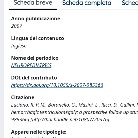
Scheda breve
Scheda completa
Sched
Anno pubblicazione
2007
Lingua del contenuto
Inglese
Nome del periodico
NEUROPEDIATRICS
DOI del contributo
https://dx.doi.org/10.1055/s-2007-985366
Citazione
Luciano, R. P. M., Baranello, G., Masini, L., Ricci, D., Gallini, 
hemorrhagic ventriculomegaly: a prospective follow up st
985366] [http://hdl.handle.net/10807/20376]
Appare nelle tipologie: