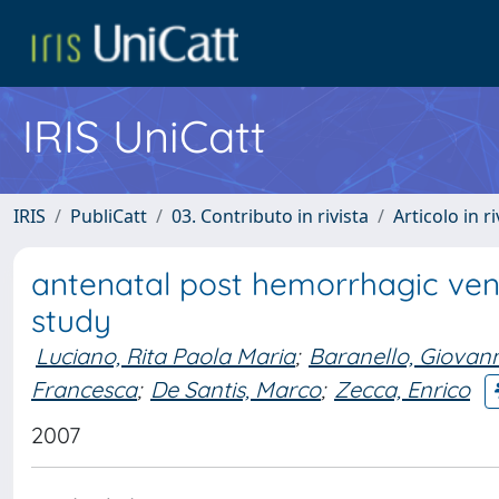
IRIS UniCatt
IRIS
PubliCatt
03. Contributo in rivista
Articolo in r
antenatal post hemorrhagic vent
study
Luciano, Rita Paola Maria
;
Baranello, Giovann
Francesca
;
De Santis, Marco
;
Zecca, Enrico
2007