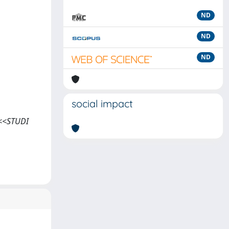
ND
ND
ND
social impact
, <<STUDI