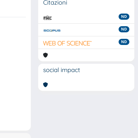
Citazioni
ND
ND
ND
social impact