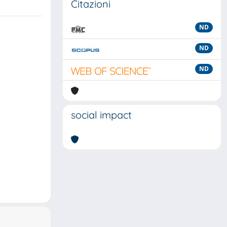
Citazioni
ND
ND
ND
social impact