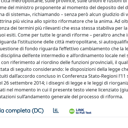
 città metropolitane, sulle province, sulle unioni e fusioni d
nome del ministro proponente al momento del deposito del d.
ma di sistema», richiamando – senza però alcun giudizio di 
ttrina più vicina allo spirito riformatore che la anima. Ad ol
za dei termini più rilevanti che essa stessa stabiliva per la
uoi esiti. Come per tutte le grandi riforme – peraltro anche 
uarda l’istituzione delle città metropolitane, si autoqualific
questione di fondo riguarda l’effettivo cambiamento che la l
isciplina dell’ente intermedio e all’ordinamento locale nel
on riferimento al riordino delle funzioni provinciali, il qua
attata di seguito considerando: le disposizioni della legge ch
tuiti dall’accordo concluso in Conferenza Stato-Regioni l’1
el 26 settembre 2014; i disegni di legge e le leggi di riorgan
ati nel momento in cui il presente testo viene licenziato (gi
utazioni sull’andamento generale del processo di riforma.
a completa (DC)