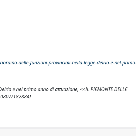
ordino-delle-funzioni-provinciali-nella-legge-delrio-e-nel-primo
egge Delrio e nel primo anno di attuazione, <<IL PIEMONTE DELLE
/10807/182884]