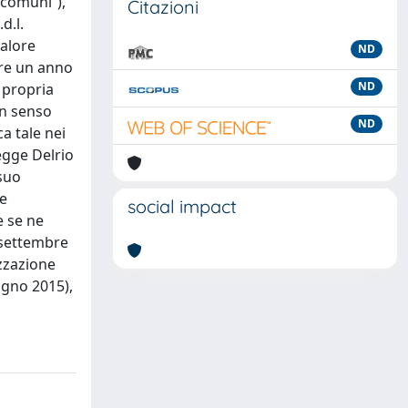
i comuni”),
Citazioni
d.l.
valore
ND
tre un anno
ND
 propria
in senso
ND
a tale nei
egge Delrio
 suo
le
social impact
e se ne
1 settembre
izzazione
ugno 2015),