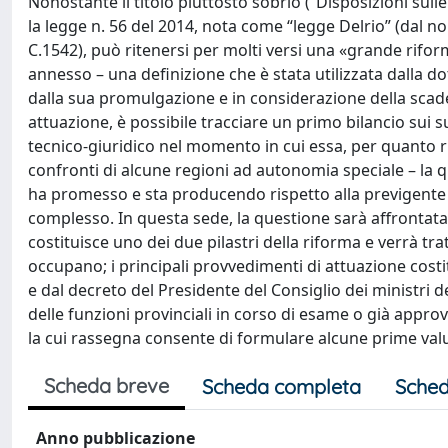
Nonostante il titolo piuttosto sobrio (“Disposizioni sulle
la legge n. 56 del 2014, nota come “legge Delrio” (dal 
C.1542), può ritenersi per molti versi una «grande rifor
annesso – una definizione che è stata utilizzata dalla do
dalla sua promulgazione e in considerazione della scaden
attuazione, è possibile tracciare un primo bilancio sui s
tecnico-giuridico nel momento in cui essa, per quanto rig
confronti di alcune regioni ad autonomia speciale – la 
ha promesso e sta producendo rispetto alla previgente d
complesso. In questa sede, la questione sarà affrontata c
costituisce uno dei due pilastri della riforma e verrà tr
occupano; i principali provvedimenti di attuazione costi
e dal decreto del Presidente del Consiglio dei ministri d
delle funzioni provinciali in corso di esame o già approv
la cui rassegna consente di formulare alcune prime val
Scheda breve
Scheda completa
Sched
Anno pubblicazione