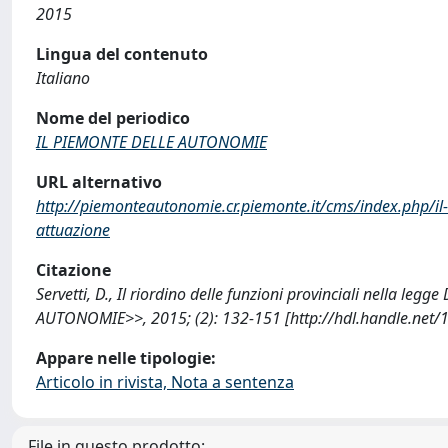
2015
Lingua del contenuto
Italiano
Nome del periodico
IL PIEMONTE DELLE AUTONOMIE
URL alternativo
http://piemonteautonomie.cr.piemonte.it/cms/index.php/il-ri
attuazione
Citazione
Servetti, D., Il riordino delle funzioni provinciali nella l
AUTONOMIE>>, 2015; (2): 132-151 [http://hdl.handle.net
Appare nelle tipologie:
Articolo in rivista, Nota a sentenza
File in questo prodotto: