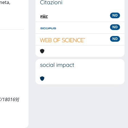
Citazioni
neta,
ND
ND
ND
social impact
07/180169]