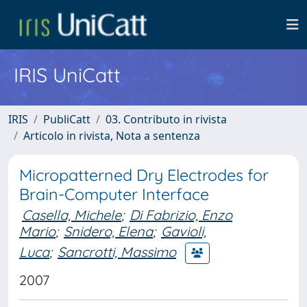
IRIS UniCatt
IRIS
PubliCatt
03. Contributo in rivista
Articolo in rivista, Nota a sentenza
Micropatterned Dry Electrodes for
Brain-Computer Interface
Casella, Michele
;
Di Fabrizio, Enzo
Mario
;
Snidero, Elena
;
Gavioli,
Luca
;
Sancrotti, Massimo
2007