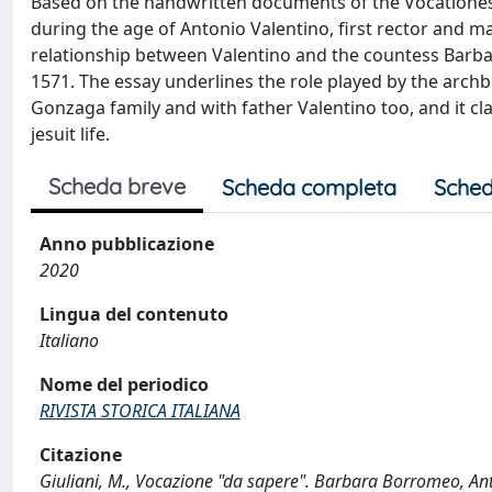
Based on the handwritten documents of the Vocationes il
during the age of Antonio Valentino, first rector and ma
relationship between Valentino and the countess Barba
1571. The essay underlines the role played by the archb
Gonzaga family and with father Valentino too, and it c
jesuit life.
Scheda breve
Scheda completa
Sched
Anno pubblicazione
2020
Lingua del contenuto
Italiano
Nome del periodico
RIVISTA STORICA ITALIANA
Citazione
Giuliani, M., Vocazione "da sapere". Barbara Borromeo, An