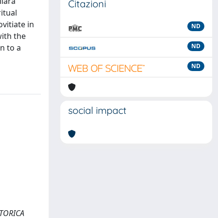
llara
Citazioni
itual
itiate in
ND
ith the
ND
n to a
ND
social impact
 STORICA