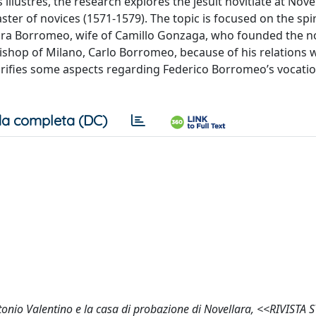
lustres, the research explores the jesuit novitiate at Nove
ster of novices (1571-1579). The topic is focused on the spir
ra Borromeo, wife of Camillo Gonzaga, who founded the nov
ishop of Milano, Carlo Borromeo, because of his relations w
larifies some aspects regarding Federico Borromeo’s vocatio
a completa (DC)
tonio Valentino e la casa di probazione di Novellara, <<RIVISTA