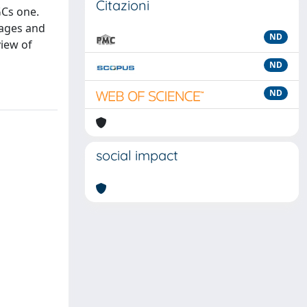
Citazioni
GCs one.
mages and
ND
view of
ND
ND
social impact