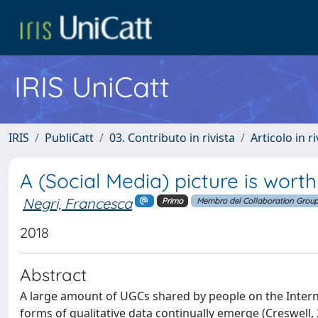
IRIS UniCatt
IRIS
PubliCatt
03. Contributo in rivista
Articolo in r
A (Social Media) picture is wor
Negri, Francesca
Primo
Membro del Collaboration Grou
2018
Abstract
A large amount of UGCs shared by people on the Intern
forms of qualitative data continually emerge (Creswell