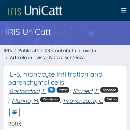
IRIS UniCatt
IRIS
PubliCatt
03. Contributo in rivista
Articolo in rivista, Nota a sentenza
IL-6, monocyte infiltration and
parenchymal cells
Bartoccioni, E.
;
Scuderi, F.
Primo
Secondo
;
Marino, M.
;
Provenzano, C.
;
Penultimo
Ultimo
2003