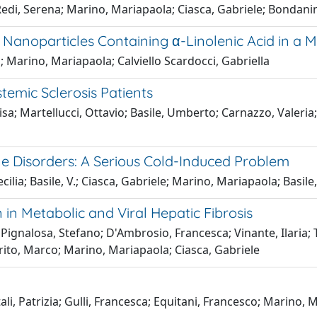
; Redi, Serena; Marino, Mariapaola; Ciasca, Gabriele; Bondani
anoparticles Containing α-Linolenic Acid in a Mod
 Marino, Mariapaola; Calviello Scardocci, Gabriella
temic Sclerosis Patients
alisa; Martellucci, Ottavio; Basile, Umberto; Carnazzo, Valeri
 Disorders: A Serious Cold-Induced Problem
Cecilia; Basile, V.; Ciasca, Gabriele; Marino, Mariapaola; Basi
n in Metabolic and Viral Hepatic Fibrosis
 Pignalosa, Stefano; D'Ambrosio, Francesca; Vinante, Ilaria; 
rito, Marco; Marino, Mariapaola; Ciasca, Gabriele
tali, Patrizia; Gulli, Francesca; Equitani, Francesco; Marino,