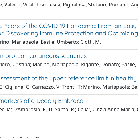
e, Valerio; Vitali, Francesca; Pignalosa, Stefano; Romano, A
wo Years of the COVID-19 Pandemic: From an Easy-
for Discovering Immune Protection and Optimizing
Marino, Mariapaola; Basile, Umberto; Ciotti, M.
in protean cutaneous sceneries
rriero, Cristina; Marino, Mariapaola; Rigante, Donato; Basile,
assessment of the upper reference limit in healthy
, G; Cigliana, G; Carnazzo, V; Trenti, T; Marino, Mariapaola; 
omarkers of a Deadly Embrace
ilia; D’Ambrosio, F.; Di Santo, R.; Calla', Cinzia Anna Maria; Gu