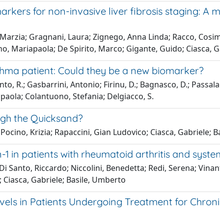
markers for non-invasive liver fibrosis staging: 
Marzia; Gragnani, Laura; Zignego, Anna Linda; Racco, Cosimo;
no, Mariapaola; De Spirito, Marco; Gigante, Guido; Ciasca, 
sthma patient: Could they be a new biomarker?
anto, R.; Gasbarrini, Antonio; Firinu, D.; Bagnasco, D.; Passa
riapaola; Colantuono, Stefania; Delgiacco, S.
ough the Quicksand?
 Pocino, Krizia; Rapaccini, Gian Ludovico; Ciasca, Gabriele; 
-1 in patients with rheumatoid arthritis and syst
 Di Santo, Riccardo; Niccolini, Benedetta; Redi, Serena; Vinant
 Ciasca, Gabriele; Basile, Umberto
vels in Patients Undergoing Treatment for Chron