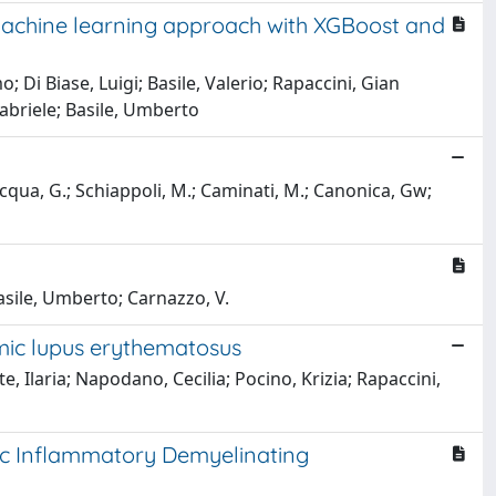
A machine learning approach with XGBoost and
 Di Biase, Luigi; Basile, Valerio; Rapaccini, Gian
Gabriele; Basile, Umberto
lacqua, G.; Schiappoli, M.; Caminati, M.; Canonica, Gw;
Basile, Umberto; Carnazzo, V.
emic lupus erythematosus
e, Ilaria; Napodano, Cecilia; Pocino, Krizia; Rapaccini,
ic Inflammatory Demyelinating