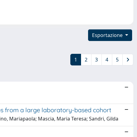
Esportazione
1
2
3
4
5
es from a large laboratory-based cohort
rino, Mariapaola; Mascia, Maria Teresa; Sandri, Gilda