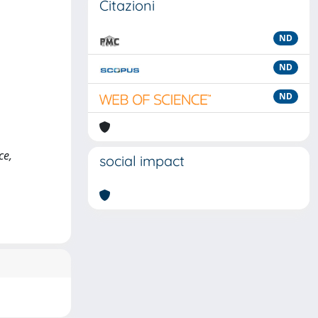
Citazioni
ND
ND
ND
ce,
social impact