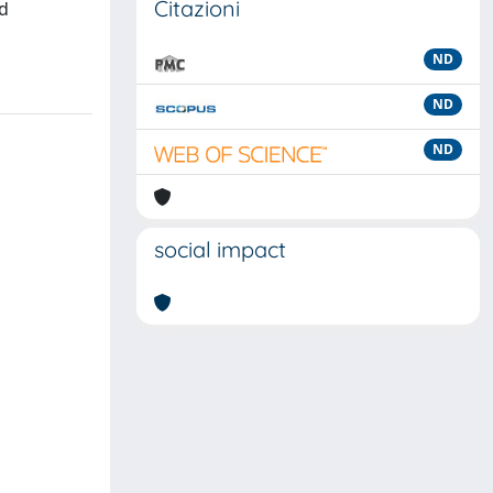
Citazioni
nd
ND
ND
ND
social impact