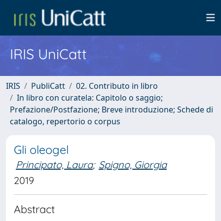
IRIS UniCatt
IRIS
PubliCatt
02. Contributo in libro
In libro con curatela: Capitolo o saggio;
Prefazione/Postfazione; Breve introduzione; Schede di
catalogo, repertorio o corpus
Gli oleogel
Principato, Laura
;
Spigno, Giorgia
2019
Abstract