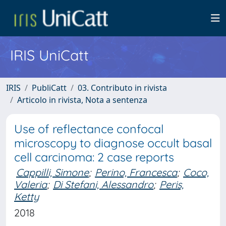
IRIS UniCatt
IRIS
PubliCatt
03. Contributo in rivista
Articolo in rivista, Nota a sentenza
Use of reflectance confocal
microscopy to diagnose occult basal
cell carcinoma: 2 case reports
Cappilli, Simone
;
Perino, Francesca
;
Coco,
Valeria
;
Di Stefani, Alessandro
;
Peris,
Ketty
2018