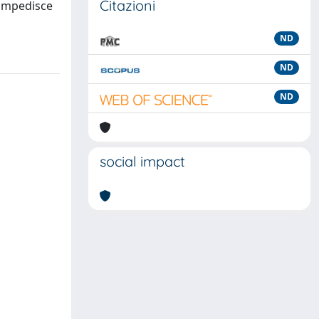
Citazioni
 impedisce
ND
ND
ND
social impact