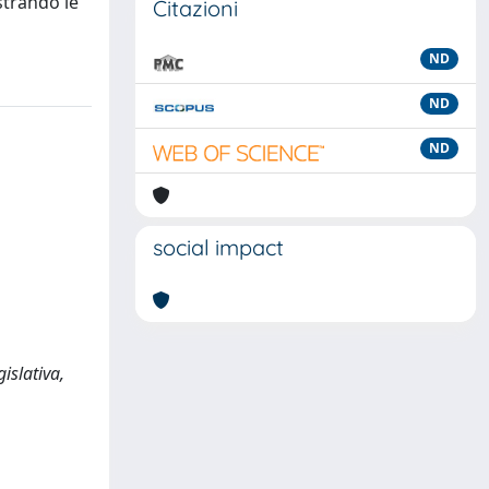
strando le
Citazioni
ND
ND
ND
social impact
gislativa,