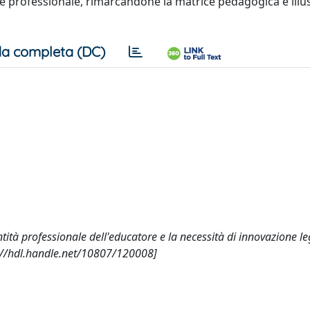
tore professionale, rimarcandone la matrice pedagogica e illu
a completa (DC)
entità professionale dell'educatore e la necessità di innovazione le
//hdl.handle.net/10807/120008]