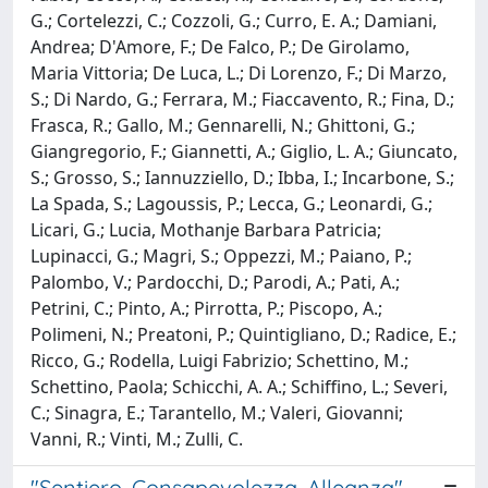
G.; Cortelezzi, C.; Cozzoli, G.; Curro, E. A.; Damiani,
Andrea; D'Amore, F.; De Falco, P.; De Girolamo,
Maria Vittoria; De Luca, L.; Di Lorenzo, F.; Di Marzo,
S.; Di Nardo, G.; Ferrara, M.; Fiaccavento, R.; Fina, D.;
Frasca, R.; Gallo, M.; Gennarelli, N.; Ghittoni, G.;
Giangregorio, F.; Giannetti, A.; Giglio, L. A.; Giuncato,
S.; Grosso, S.; Iannuzziello, D.; Ibba, I.; Incarbone, S.;
La Spada, S.; Lagoussis, P.; Lecca, G.; Leonardi, G.;
Licari, G.; Lucia, Mothanje Barbara Patricia;
Lupinacci, G.; Magri, S.; Oppezzi, M.; Paiano, P.;
Palombo, V.; Pardocchi, D.; Parodi, A.; Pati, A.;
Petrini, C.; Pinto, A.; Pirrotta, P.; Piscopo, A.;
Polimeni, N.; Preatoni, P.; Quintigliano, D.; Radice, E.;
Ricco, G.; Rodella, Luigi Fabrizio; Schettino, M.;
Schettino, Paola; Schicchi, A. A.; Schiffino, L.; Severi,
C.; Sinagra, E.; Tarantello, M.; Valeri, Giovanni;
Vanni, R.; Vinti, M.; Zulli, C.
"Sentiero, Consapevolezza, Alleanza"