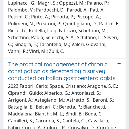
Lupinacci, G.; Magri, S.; Oppezzi, M.; Paiano, P.;
Palombo, V.; Pardocchi, D.; Parodi, A.; Pati, A.;
Petrini, C.; Pinto, A.; Pirrotta, P.; Piscopo, A.;
Polimeni, N.; Preatoni, P.; Quintigliano, D.; Radice, E.;
Ricco, G.; Rodella, Luigi Fabrizio; Schettino, M.;
Schettino, Paola; Schicchi, A. A.; Schiffino, L.; Severi,
C.; Sinagra, E.; Tarantello, M.; Valeri, Giovanni;
Vanni, R.; Vinti, M.; Zulli, C.
The practical management of chronic
constipation as detected by a survey
conducted on Italian gastroenterologists
2023 Fabbri, Carlo; Spada, Cristiano; Aragona, S. E.;
Ciprandi, Guido; Alberico, G.; Antoniazzi, S.;
Arrigoni, A.; Astegiano, M.; Astretto, S.; Baroni, S.;
Battaglia, E.; Belcari, C.; Beretta, P.; Bianchetti,
Maddalena; Bianchi, M. L.; Bindi, B.; Buda, C.;
Camilleri, S.; Caronna, S.; Cautela, G.; Cavallaro,
Fabio; Cocco, A.; Colucci, R.; Consalvo, D.; Cordone,