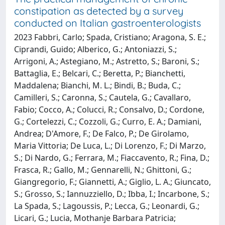
constipation as detected by a survey
conducted on Italian gastroenterologists
2023 Fabbri, Carlo; Spada, Cristiano; Aragona, S. E.;
Ciprandi, Guido; Alberico, G.; Antoniazzi, S.;
Arrigoni, A.; Astegiano, M.; Astretto, S.; Baroni, S.;
Battaglia, E.; Belcari, C.; Beretta, P.; Bianchetti,
Maddalena; Bianchi, M. L.; Bindi, B.; Buda, C.;
Camilleri, S.; Caronna, S.; Cautela, G.; Cavallaro,
Fabio; Cocco, A.; Colucci, R.; Consalvo, D.; Cordone,
G.; Cortelezzi, C.; Cozzoli, G.; Curro, E. A.; Damiani,
Andrea; D'Amore, F.; De Falco, P.; De Girolamo,
Maria Vittoria; De Luca, L.; Di Lorenzo, F.; Di Marzo,
S.; Di Nardo, G.; Ferrara, M.; Fiaccavento, R.; Fina, D.;
Frasca, R.; Gallo, M.; Gennarelli, N.; Ghittoni, G.;
Giangregorio, F.; Giannetti, A.; Giglio, L. A.; Giuncato,
S.; Grosso, S.; Iannuzziello, D.; Ibba, I.; Incarbone, S.;
La Spada, S.; Lagoussis, P.; Lecca, G.; Leonardi, G.;
Licari, G.; Lucia, Mothanje Barbara Patricia;